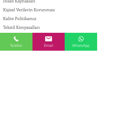
İnsan Kaynakları
Kişisel Verilerin Korunması
Kalite Politikamız
Tekstil Kimyasalları
Yapı Kimyasalları
İlaç Kimyasalları
Telefon
Email
WhatsApp
© Copyright
İLETİŞİM
Adres:
Maslak Mah. Hadımkoruyolu Cad. No:2 ,
34398
Sarıyer-İstanbul
Tel:
0212 924 18 58
Fax:
0212 999 97 88
Mobil:
0554 149 54 20
E-mail:
info@birpakimya.com.tr
© 2022 Birpak Kimya İth. İhr. San ve Tic. Ltd.