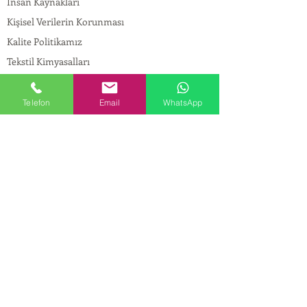
İnsan Kaynakları
Kişisel Verilerin Korunması
Kalite Politikamız
Tekstil Kimyasalları
Yapı Kimyasalları
İlaç Kimyasalları
Telefon
Email
WhatsApp
© Copyright
İLETİŞİM
Adres:
Maslak Mah. Hadımkoruyolu Cad. No:2 ,
34398
Sarıyer-İstanbul
Tel:
0212 924 18 58
Fax:
0212 999 97 88
Mobil:
0554 149 54 20
E-mail:
info@birpakimya.com.tr
© 2022 Birpak Kimya İth. İhr. San ve Tic. Ltd.