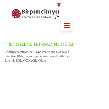
®
TRIETHYLENE TETRAAMINE (TETA)
Triethylenetetramine (TETA and trien), also called
trientine (INN), is an organic compound with the
formula [CH2NHCH2CH2NH2]2.