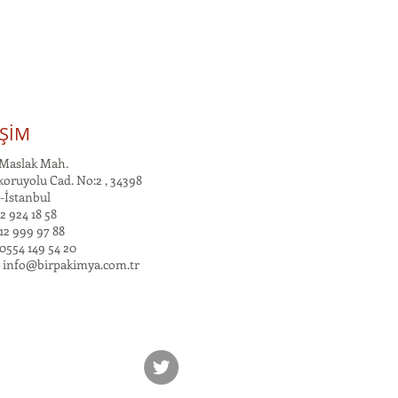
İŞİM
Maslak Mah.
oruyolu Cad. No:2 , 34398
-İstanbul
2 924 18 58
12 999 97 88
0554 149 54 20
:
info@birpakimya.com.tr