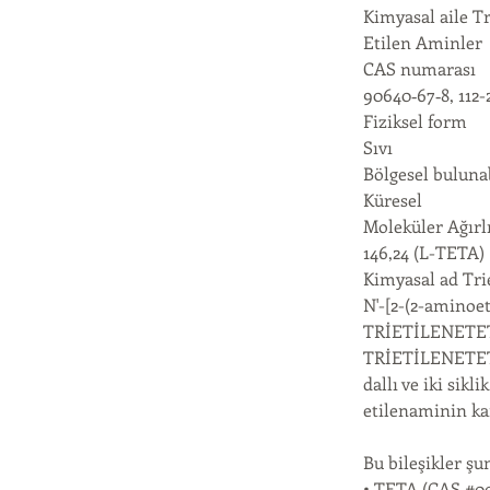
Kimyasal aile T
Etilen Aminler
CAS numarası
90640‐67‐8, 112-
Fiziksel form
Sıvı
Bölgesel bulunab
Küresel
Moleküler Ağırl
146,24 (L-TETA)
Kimyasal ad Tri
N'-[2-(2-aminoe
TRİETİLENETE
TRİETİLENETET
dallı ve iki sik
etilenaminin ka
Bu bileşikler şu
• TETA (CAS #00