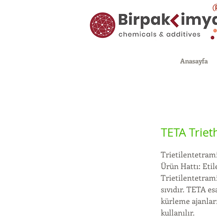
Anasayfa
TETA Triet
Trietilentetram
Ürün Hattı: Eti
Trietilentetrami
sıvıdır. TETA es
kürleme ajanlar
kullanılır.