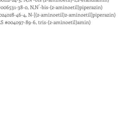
#006531-38-0, N,N´-bis-(2-aminoetil)piperazin)
24028-46-4, N-[(2-aminoetil)2-aminoetil]piperazin)
AS #004097-89-6, tris-(2-aminoetil)amin)