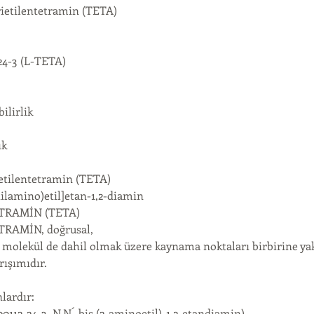
rietilentetramin (TETA)
24-3 (L-TETA)
ilirlik
ık
etilentetramin (TETA)
tilamino)etil]etan-1,2-diamin
TRAMİN (TETA)
RAMİN, doğrusal,
lik molekül de dahil olmak üzere kaynama noktaları birbirine y
rışımıdır.
nlardır:
0112-24-3, N,N´-bis (2-aminoetil)-1,2-etandiamin)