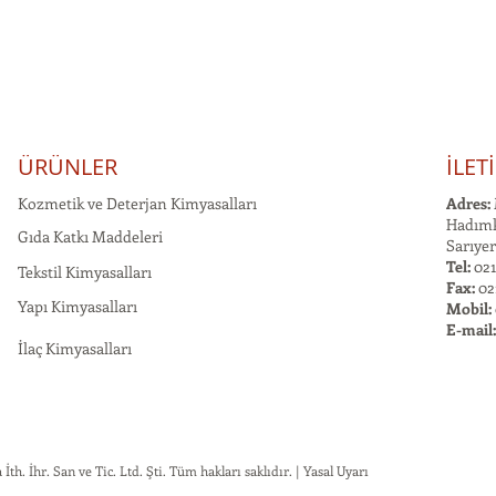
ÜRÜNLER
İLET
Kozmetik ve Deterjan Kimyasalları
Adres:
Hadımk
Gıda Katkı Maddeleri
Sarıyer
Tel:
021
Tekstil Kimyasalları
Fax:
02
Yapı Kimyasalları
Mobil:
E-mail
İlaç Kimyasalları
h. İhr. San ve Tic. Ltd. Şti. Tüm hakları saklıdır. | Yasal Uyarı