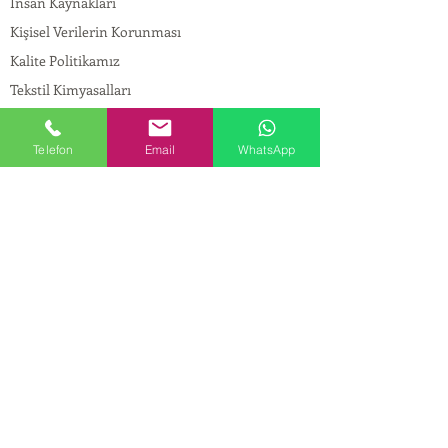
İnsan Kaynakları
Kişisel Verilerin Korunması
Kalite Politikamız
Tekstil Kimyasalları
Yapı Kimyasalları
İlaç Kimyasalları
Telefon
Email
WhatsApp
© Copyright
İLETİŞİM
Adres:
Maslak Mah. Hadımkoruyolu Cad. No:2 ,
34398
Sarıyer-İstanbul
Tel:
0212 924 18 58
Fax:
0212 999 97 88
Mobil:
0554 149 54 20
E-mail:
info@birpakimya.com.tr
© 2022 Birpak Kimya İth. İhr. San ve Tic. Ltd.