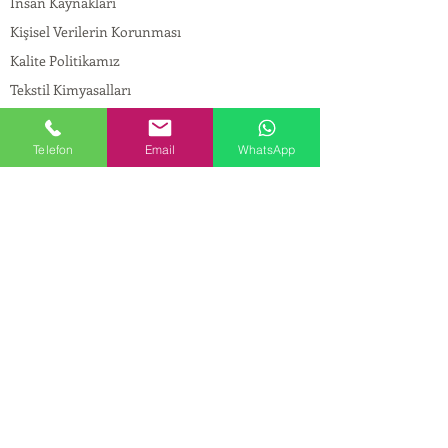
İnsan Kaynakları
Kişisel Verilerin Korunması
Kalite Politikamız
Tekstil Kimyasalları
Yapı Kimyasalları
İlaç Kimyasalları
Telefon
Email
WhatsApp
© Copyright
İLETİŞİM
Adres:
Maslak Mah. Hadımkoruyolu Cad. No:2 ,
34398
Sarıyer-İstanbul
Tel:
0212 924 18 58
Fax:
0212 999 97 88
Mobil:
0554 149 54 20
E-mail:
info@birpakimya.com.tr
© 2022 Birpak Kimya İth. İhr. San ve Tic. Ltd.