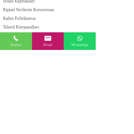
İnsan Kaynakları
Kişisel Verilerin Korunması
Kalite Politikamız
Tekstil Kimyasalları
Yapı Kimyasalları
İlaç Kimyasalları
Telefon
Email
WhatsApp
© Copyright
İLETİŞİM
Adres:
Maslak Mah. Hadımkoruyolu Cad. No:2 ,
34398
Sarıyer-İstanbul
Tel:
0212 924 18 58
Fax:
0212 999 97 88
Mobil:
0554 149 54 20
E-mail:
info@birpakimya.com.tr
© 2022 Birpak Kimya İth. İhr. San ve Tic. Ltd.