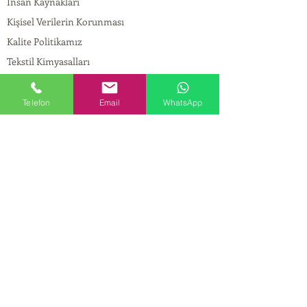
İnsan Kaynakları
Kişisel Verilerin Korunması
Kalite Politikamız
Tekstil Kimyasalları
Yapı Kimyasalları
İlaç Kimyasalları
Telefon
Email
WhatsApp
© Copyright
İLETİŞİM
Adres:
Maslak Mah. Hadımkoruyolu Cad. No:2 ,
34398
Sarıyer-İstanbul
Tel:
0212 924 18 58
Fax:
0212 999 97 88
Mobil:
0554 149 54 20
E-mail:
info@birpakimya.com.tr
© 2022 Birpak Kimya İth. İhr. San ve Tic. Ltd.