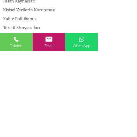
İnsan Kaynakları
Kişisel Verilerin Korunması
Kalite Politikamız
Tekstil Kimyasalları
Yapı Kimyasalları
İlaç Kimyasalları
Telefon
Email
WhatsApp
© Copyright
İLETİŞİM
Adres:
Maslak Mah. Hadımkoruyolu Cad. No:2 ,
34398
Sarıyer-İstanbul
Tel:
0212 924 18 58
Fax:
0212 999 97 88
Mobil:
0554 149 54 20
E-mail:
info@birpakimya.com.tr
© 2022 Birpak Kimya İth. İhr. San ve Tic. Ltd.