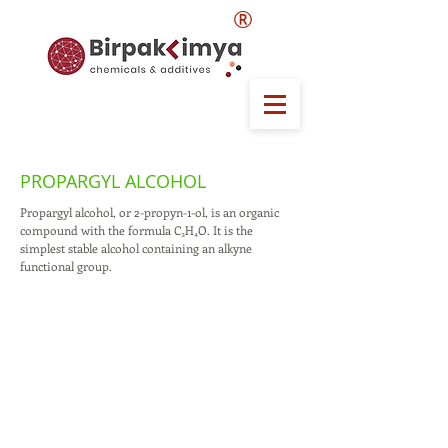
®
PROPARGYL ALCOHOL
Propargyl alcohol, or 2-propyn-1-ol, is an organic
compound with the formula C₃H₄O. It is the
simplest stable alcohol containing an alkyne
functional group.