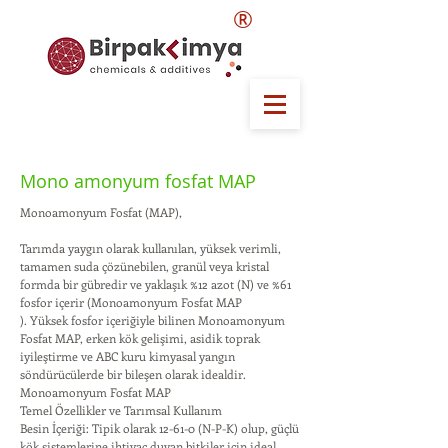
®
Mono amonyum fosfat MAP
Monoamonyum Fosfat (MAP),
Tarımda yaygın olarak kullanılan, yüksek verimli,
tamamen suda çözünebilen, granül veya kristal
formda bir gübredir ve yaklaşık %12 azot (N) ve %61
fosfor içerir (Monoamonyum Fosfat MAP
). Yüksek fosfor içeriğiyle bilinen Monoamonyum
Fosfat MAP, erken kök gelişimi, asidik toprak
iyileştirme ve ABC kuru kimyasal yangın
söndürücülerde bir bileşen olarak idealdir.
Monoamonyum Fosfat MAP
Temel Özellikler ve Tarımsal Kullanım
Besin İçeriği: Tipik olarak 12-61-0 (N-P-K) olup, güçlü
kök sistemlerine ihtiyaç duyan bitkiler için ideal