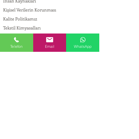
İnsan Kaynakları
Kişisel Verilerin Korunması
Kalite Politikamız
Tekstil Kimyasalları
Yapı Kimyasalları
İlaç Kimyasalları
Telefon
Email
WhatsApp
© Copyright
İLETİŞİM
Adres:
Maslak Mah. Hadımkoruyolu Cad. No:2 ,
34398
Sarıyer-İstanbul
Tel:
0212 924 18 58
Fax:
0212 999 97 88
Mobil:
0554 149 54 20
E-mail:
info@birpakimya.com.tr
© 2022 Birpak Kimya İth. İhr. San ve Tic. Ltd.