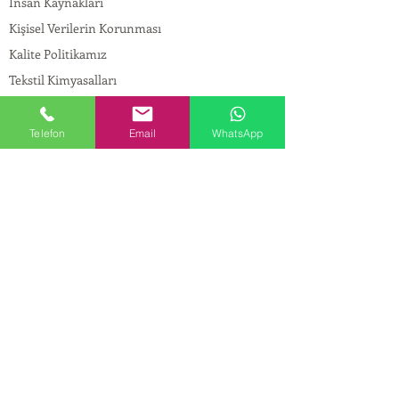
İnsan Kaynakları
Kişisel Verilerin Korunması
Kalite Politikamız
Tekstil Kimyasalları
Yapı Kimyasalları
İlaç Kimyasalları
Telefon
Email
WhatsApp
© Copyright
İLETİŞİM
Adres:
Maslak Mah. Hadımkoruyolu Cad. No:2 ,
34398
Sarıyer-İstanbul
Tel:
0212 924 18 58
Fax:
0212 999 97 88
Mobil:
0554 149 54 20
E-mail:
info@birpakimya.com.tr
© 2022 Birpak Kimya İth. İhr. San ve Tic. Ltd.