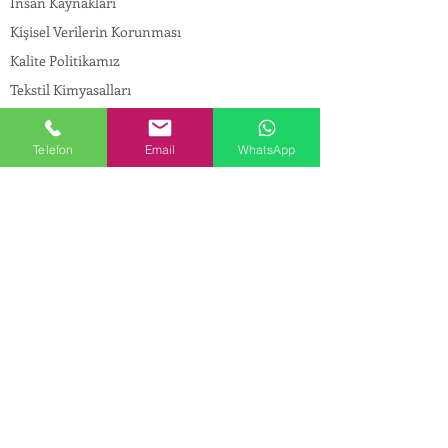
İnsan Kaynakları
Kişisel Verilerin Korunması
Kalite Politikamız
Tekstil Kimyasalları
Yapı Kimyasalları
İlaç Kimyasalları
Telefon
Email
WhatsApp
© Copyright
İLETİŞİM
Adres:
Maslak Mah. Hadımkoruyolu Cad. No:2 ,
34398
Sarıyer-İstanbul
Tel:
0212 924 18 58
Fax:
0212 999 97 88
Mobil:
0554 149 54 20
E-mail:
info@birpakimya.com.tr
© 2022 Birpak Kimya İth. İhr. San ve Tic. Ltd.