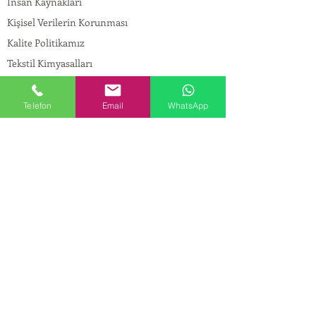
İnsan Kaynakları
Kişisel Verilerin Korunması
Kalite Politikamız
Tekstil Kimyasalları
Yapı Kimyasalları
İlaç Kimyasalları
Telefon
Email
WhatsApp
© Copyright
İLETİŞİM
Adres:
Maslak Mah. Hadımkoruyolu Cad. No:2 ,
34398
Sarıyer-İstanbul
Tel:
0212 924 18 58
Fax:
0212 999 97 88
Mobil:
0554 149 54 20
E-mail:
info@birpakimya.com.tr
© 2022 Birpak Kimya İth. İhr. San ve Tic. Ltd.