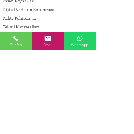
İnsan Kaynakları
Kişisel Verilerin Korunması
Kalite Politikamız
Tekstil Kimyasalları
Yapı Kimyasalları
İlaç Kimyasalları
Telefon
Email
WhatsApp
© Copyright
İLETİŞİM
Adres:
Maslak Mah. Hadımkoruyolu Cad. No:2 ,
34398
Sarıyer-İstanbul
Tel:
0212 924 18 58
Fax:
0212 999 97 88
Mobil:
0554 149 54 20
E-mail:
info@birpakimya.com.tr
© 2022 Birpak Kimya İth. İhr. San ve Tic. Ltd.