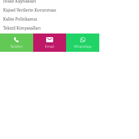
İnsan Kaynakları
Kişisel Verilerin Korunması
Kalite Politikamız
Tekstil Kimyasalları
Yapı Kimyasalları
İlaç Kimyasalları
Telefon
Email
WhatsApp
© Copyright
İLETİŞİM
Adres:
Maslak Mah. Hadımkoruyolu Cad. No:2 ,
34398
Sarıyer-İstanbul
Tel:
0212 924 18 58
Fax:
0212 999 97 88
Mobil:
0554 149 54 20
E-mail:
info@birpakimya.com.tr
© 2022 Birpak Kimya İth. İhr. San ve Tic. Ltd.