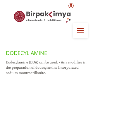
®
DODECYL AMINE
Dodecylamine (DDA) can be used: • As a modifier in
the preparation of dodecylamine incorporated
sodium montmorillonite.