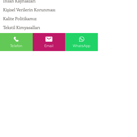
İnsan Kaynakları
Kişisel Verilerin Korunması
Kalite Politikamız
Tekstil Kimyasalları
Yapı Kimyasalları
İlaç Kimyasalları
Telefon
Email
WhatsApp
© Copyright
İLETİŞİM
Adres:
Maslak Mah. Hadımkoruyolu Cad. No:2 ,
34398
Sarıyer-İstanbul
Tel:
0212 924 18 58
Fax:
0212 999 97 88
Mobil:
0554 149 54 20
E-mail:
info@birpakimya.com.tr
© 2022 Birpak Kimya İth. İhr. San ve Tic. Ltd.