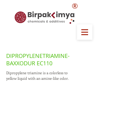
®
DIPROPYLENETRIAMINE-
BAXXODUR EC110
Dipropylene triamine is a colorless to
yellow liquid with an amine-like odor.