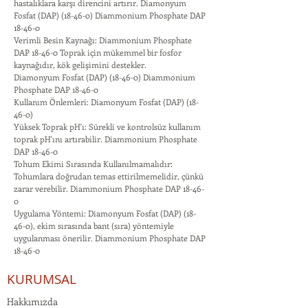
hastalıklara karşı direncini artırır. Diamonyum
Fosfat (DAP) (18-46-0) Diammonium Phosphate DAP
18-46-0
Verimli Besin Kaynağı: Diammonium Phosphate
DAP 18-46-0 Toprak için mükemmel bir fosfor
kaynağıdır, kök gelişimini destekler.
Diamonyum Fosfat (DAP) (18-46-0) Diammonium
Phosphate DAP 18-46-0
Kullanım Önlemleri: Diamonyum Fosfat (DAP) (18-
46-0)
Yüksek Toprak pH'ı: Sürekli ve kontrolsüz kullanım
toprak pH'ını artırabilir. Diammonium Phosphate
DAP 18-46-0
Tohum Ekimi Sırasında Kullanılmamalıdır:
Tohumlara doğrudan temas ettirilmemelidir, çünkü
zarar verebilir. Diammonium Phosphate DAP 18-46-
0
Uygulama Yöntemi: Diamonyum Fosfat (DAP) (18-
46-0), ekim sırasında bant (sıra) yöntemiyle
uygulanması önerilir. Diammonium Phosphate DAP
18-46-0
KURUMSAL
Hakkımızda