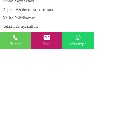
İnsan Kaynakları
Kişisel Verilerin Korunması
Kalite Politikamız
Tekstil Kimyasalları
Yapı Kimyasalları
İlaç Kimyasalları
Telefon
Email
WhatsApp
© Copyright
İLETİŞİM
Adres:
Maslak Mah. Hadımkoruyolu Cad. No:2 ,
34398
Sarıyer-İstanbul
Tel:
0212 924 18 58
Fax:
0212 999 97 88
Mobil:
0554 149 54 20
E-mail:
info@birpakimya.com.tr
© 2022 Birpak Kimya İth. İhr. San ve Tic. Ltd.