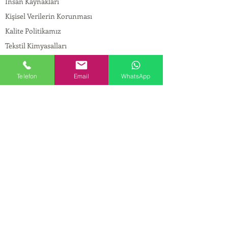
İnsan Kaynakları
Kişisel Verilerin Korunması
Kalite Politikamız
Tekstil Kimyasalları
Yapı Kimyasalları
İlaç Kimyasalları
Telefon
Email
WhatsApp
© Copyright
İLETİŞİM
Adres:
Maslak Mah. Hadımkoruyolu Cad. No:2 ,
34398
Sarıyer-İstanbul
Tel:
0212 924 18 58
Fax:
0212 999 97 88
Mobil:
0554 149 54 20
E-mail:
info@birpakimya.com.tr
© 2022 Birpak Kimya İth. İhr. San ve Tic. Ltd.