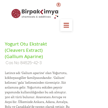
®
Yogurt Otu Ekstrakt
(Cleavers Extract)
(Gallium Aparine)
Cas No
84625-42-3
Latince adı ‘Galium aparine’ olan Yoğurtotu,
kökboyasıgiller familyasındandır. ‘Galium’
kelimesi ‘gala’ kelimesinden türemiştir. Süt
anlamına gelir. Yoğurtotu eskiden peynir
yapımında kullanıldığından bu adı almıştır.
300 alt türü bulunur. Anavatanı Avrupa ve
Asya’dır. Ülkemizde Ankara, Adana, Antalya,
Bolu ve Çanakkale’de yaygın olarak yetişir. Bu