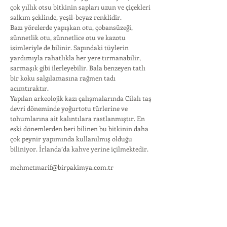
çok yıllık otsu bitkinin sapları uzun ve çiçekleri
salkım şeklinde, yeşil-beyaz renklidir.
Bazı yörelerde yapışkan otu, çobansüzeği,
sünnetlik otu, sünnetlice otu ve kazotu
isimleriyle de bilinir. Sapındaki tüylerin
yardımıyla rahatlıkla her yere tırmanabilir,
sarmaşık gibi ilerleyebilir. Bala benzeyen tatlı
bir koku salgılamasına rağmen tadı
acımtıraktır.
Yapılan arkeolojik kazı çalışmalarında Cilalı taş
devri döneminde yoğurtotu türlerine ve
tohumlarına ait kalıntılara rastlanmıştır. En
eski dönemlerden beri bilinen bu bitkinin daha
çok peynir yapımında kullanılmış olduğu
biliniyor. İrlanda’da kahve yerine içilmektedir.
mehmetmarif@birpakimya.com.tr