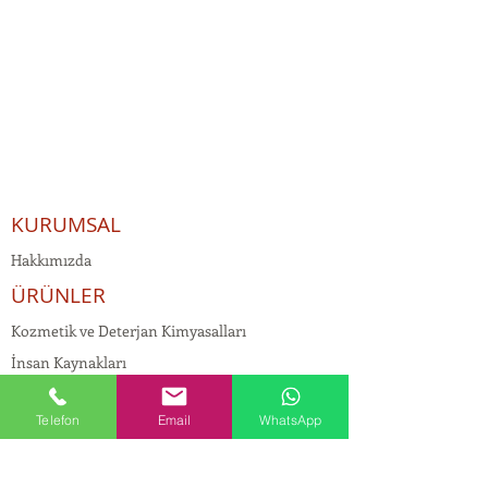
KURUMSAL
Hakkımızda
ÜRÜNLER
Kozmetik ve Deterjan Kimyasalları
İnsan Kaynakları
Kişisel Verilerin Korunması
Telefon
Email
WhatsApp
Kalite Politikamız
Tekstil Kimyasalları