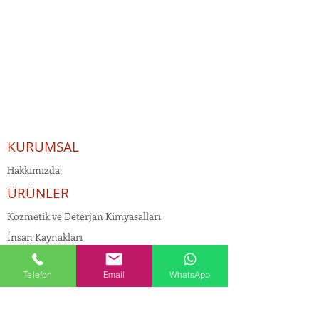
KURUMSAL
Hakkımızda
ÜRÜNLER
Kozmetik ve Deterjan Kimyasalları
İnsan Kaynakları
Kişisel Verilerin Korunması
Telefon
Email
WhatsApp
Kalite Politikamız
Tekstil Kimyasalları