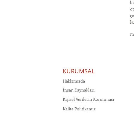
bi
ot
ço
ku
m
KURUMSAL
Hakkımızda
İnsan Kaynakları
Kişisel Verilerin Korunması
Kalite Politikamız