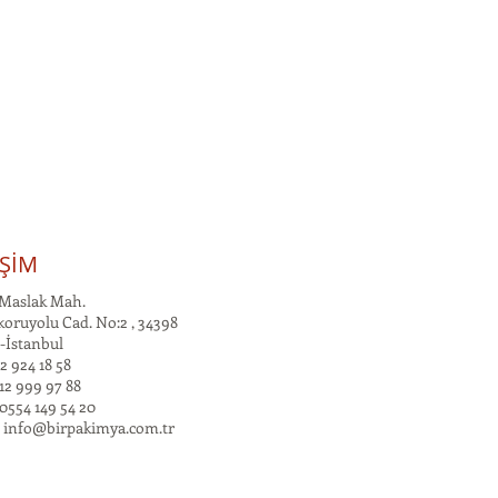
İŞİM
Maslak Mah.
oruyolu Cad. No:2 , 34398
-İstanbul
2 924 18 58
12 999 97 88
0554 149 54 20
:
info@birpakimya.com.tr