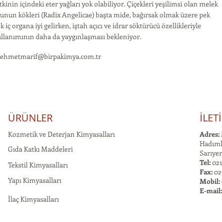
tkinin içindeki eter yağları yok olabiliyor. Çiçekleri yeşilimsi olan melek
unun kökleri (Radix Angelicae) başta mide, bağırsak olmak üzere pek
k iç organa iyi gelirken, iştah açıcı ve idrar söktürücü özellikleriyle
llanımının daha da yaygınlaşması bekleniyor.
ehmetmarif@birpakimya.com.tr
ÜRÜNLER
İLET
Kozmetik ve Deterjan Kimyasalları
Adres:
Hadımk
Gıda Katkı Maddeleri
Sarıyer
Tel:
021
Tekstil Kimyasalları
Fax:
02
Yapı Kimyasalları
Mobil:
E-mail
İlaç Kimyasalları