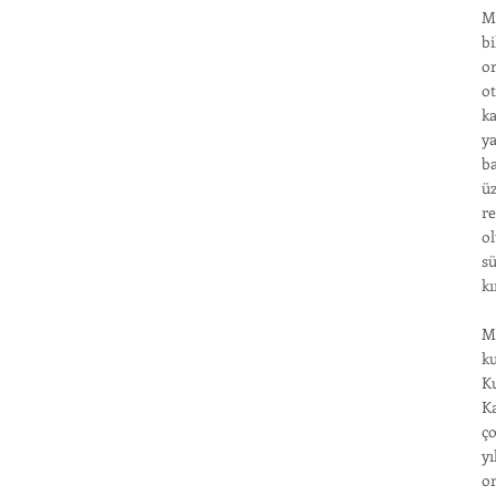
Me
bi
or
ot
ka
ya
ba
üz
re
ol
sü
kı
Me
ku
Ku
K
ço
yı
or