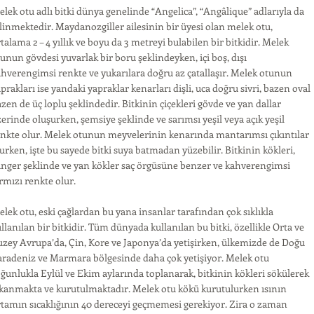
lek otu adlı bitki dünya genelinde “Angelica”, “Angâlique” adlarıyla da
linmektedir. Maydanozgiller ailesinin bir üyesi olan melek otu,
talama 2 – 4 yıllık ve boyu da 3 metreyi bulabilen bir bitkidir. Melek
unun gövdesi yuvarlak bir boru şeklindeyken, içi boş, dışı
hverengimsi renkte ve yukarılara doğru az çatallaşır. Melek otunun
prakları ise yandaki yapraklar kenarları dişli, uca doğru sivri, bazen oval
zen de üç loplu şeklindedir. Bitkinin çiçekleri gövde ve yan dallar
erinde oluşurken, şemsiye şeklinde ve sarımsı yeşil veya açık yeşil
nkte olur. Melek otunun meyvelerinin kenarında mantarımsı çıkıntılar
urken, işte bu sayede bitki suya batmadan yüzebilir. Bitkinin kökleri,
nger şeklinde ve yan kökler saç örgüsüne benzer ve kahverengimsi
rmızı renkte olur.
lek otu, eski çağlardan bu yana insanlar tarafından çok sıklıkla
llanılan bir bitkidir. Tüm dünyada kullanılan bu bitki, özellikle Orta ve
zey Avrupa’da, Çin, Kore ve Japonya’da yetişirken, ülkemizde de Doğu
aradeniz ve Marmara bölgesinde daha çok yetişiyor. Melek otu
ğunlukla Eylül ve Ekim aylarında toplanarak, bitkinin kökleri sökülerek
kanmakta ve kurutulmaktadır. Melek otu kökü kurutulurken ısının
tamın sıcaklığının 40 dereceyi geçmemesi gerekiyor. Zira o zaman