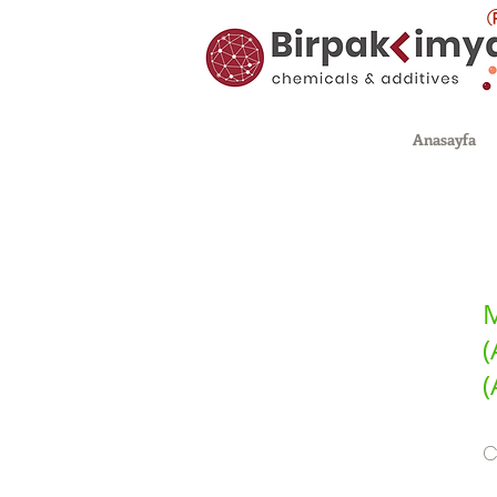
Anasayfa
M
(
(
C