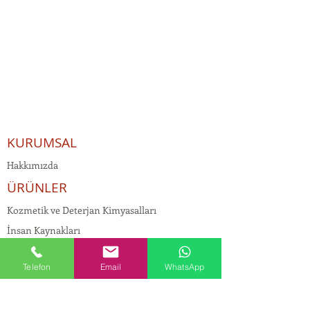
KURUMSAL
Hakkımızda
ÜRÜNLER
Kozmetik ve Deterjan Kimyasalları
İnsan Kaynakları
Kişisel Verilerin Korunması
Telefon
Email
WhatsApp
Kalite Politikamız
Tekstil Kimyasalları