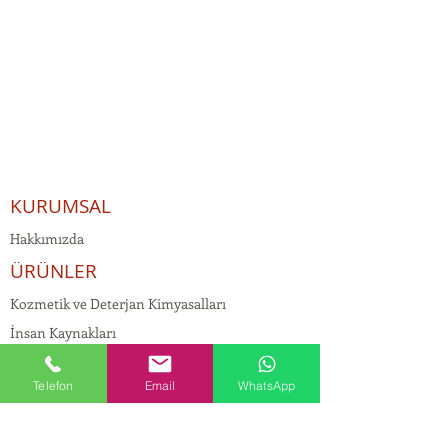
KURUMSAL
Hakkımızda
ÜRÜNLER
Kozmetik ve Deterjan Kimyasalları
İnsan Kaynakları
Kişisel Verilerin Korunması
Telefon
Email
WhatsApp
Kalite Politikamız
Tekstil Kimyasalları