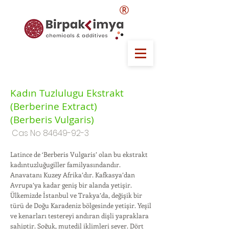
®
Kadın Tuzlulugu Ekstrakt
(Berberine Extract)
(Berberis Vulgaris)
Cas No
84649-92-3
Latince de ‘Berberis Vulgaris’ olan bu ekstrakt
kadıntuzluğugiller familyasındandır.
Anavatanı Kuzey Afrika’dır. Kafkasya’dan
Avrupa’ya kadar geniş bir alanda yetişir.
Ülkemizde İstanbul ve Trakya’da, değişik bir
türü de Doğu Karadeniz bölgesinde yetişir. Yeşil
ve kenarları testereyi andıran dişli yapraklara
sahiptir. Soğuk, mutedil iklimleri sever. Dört