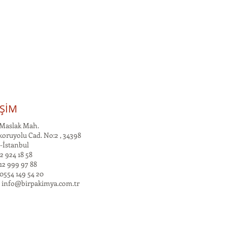
İŞİM
Maslak Mah.
oruyolu Cad. No:2 , 34398
-İstanbul
2 924 18 58
12 999 97 88
0554 149 54 20
:
info@birpakimya.com.tr