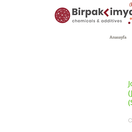
Anasayfa
J
(
(
C