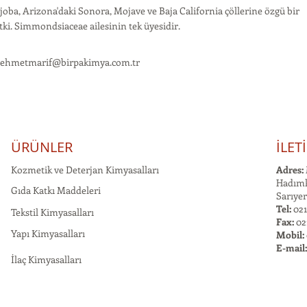
joba, Arizona'daki Sonora, Mojave ve Baja California çöllerine özgü bir
tki. Simmondsiaceae ailesinin tek üyesidir.
ehmetmarif@birpakimya.com.tr
ÜRÜNLER
İLET
Kozmetik ve Deterjan Kimyasalları
Adres:
Hadımk
Gıda Katkı Maddeleri
Sarıyer
Tel:
021
Tekstil Kimyasalları
Fax:
02
Yapı Kimyasalları
Mobil:
E-mail
İlaç Kimyasalları