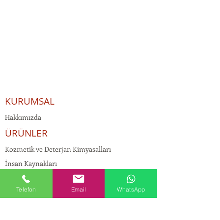
KURUMSAL
Hakkımızda
ÜRÜNLER
Kozmetik ve Deterjan Kimyasalları
İnsan Kaynakları
Kişisel Verilerin Korunması
Telefon
Email
WhatsApp
Kalite Politikamız
Tekstil Kimyasalları