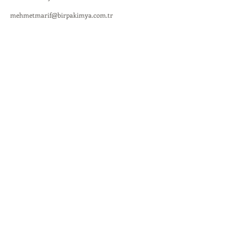
mehmetmarif@birpakimya.com.tr