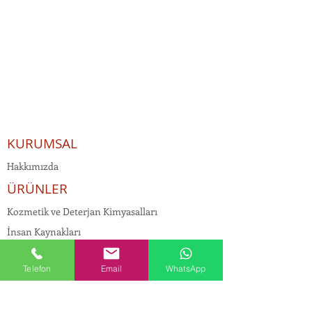
KURUMSAL
Hakkımızda
ÜRÜNLER
Kozmetik ve Deterjan Kimyasalları
İnsan Kaynakları
Kişisel Verilerin Korunması
Telefon
Email
WhatsApp
Kalite Politikamız
Tekstil Kimyasalları