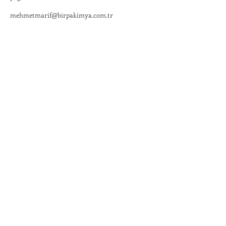
mehmetmarif@birpakimya.com.tr