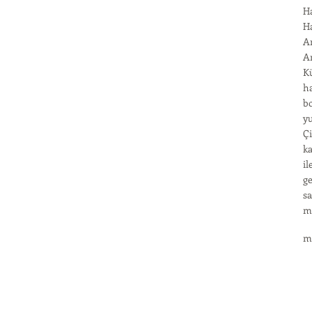
Ha
Ha
A
An
Kü
ha
bo
yu
Çi
ka
il
ge
s
ma
m