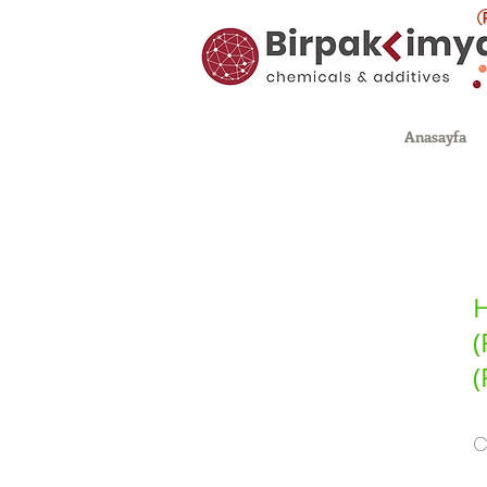
Anasayfa
H
(
(
C