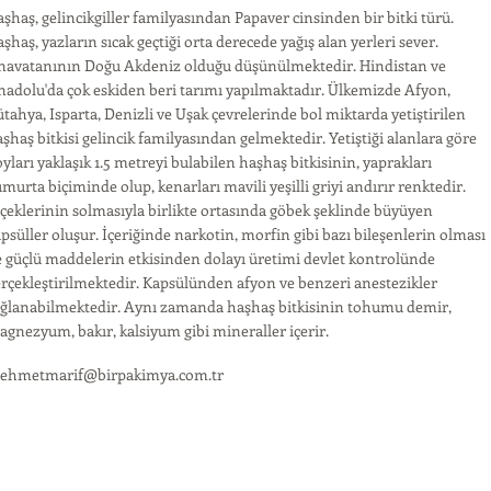
şhaş, gelincikgiller familyasından Papaver cinsinden bir bitki türü.
şhaş, yazların sıcak geçtiği orta derecede yağış alan yerleri sever.
navatanının Doğu Akdeniz olduğu düşünülmektedir. Hindistan ve
adolu'da çok eskiden beri tarımı yapılmaktadır. Ülkemizde Afyon,
tahya, Isparta, Denizli ve Uşak çevrelerinde bol miktarda yetiştirilen
şhaş bitkisi gelincik familyasından gelmektedir. Yetiştiği alanlara göre
yları yaklaşık 1.5 metreyi bulabilen haşhaş bitkisinin, yaprakları
murta biçiminde olup, kenarları mavili yeşilli griyi andırır renktedir.
çeklerinin solmasıyla birlikte ortasında göbek şeklinde büyüyen
psüller oluşur. İçeriğinde narkotin, morfin gibi bazı bileşenlerin olması
e güçlü maddelerin etkisinden dolayı üretimi devlet kontrolünde
rçekleştirilmektedir. Kapsülünden afyon ve benzeri anestezikler
ağlanabilmektedir. Aynı zamanda haşhaş bitkisinin tohumu demir,
gnezyum, bakır, kalsiyum gibi mineraller içerir.
ehmetmarif@birpakimya.com.tr