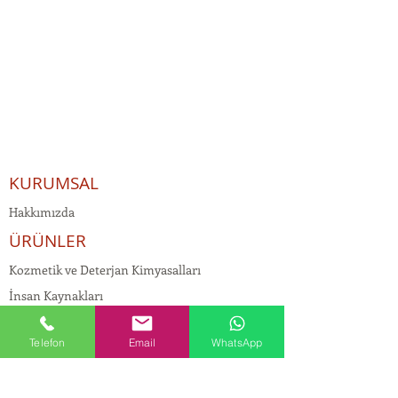
KURUMSAL
Hakkımızda
ÜRÜNLER
Kozmetik ve Deterjan Kimyasalları
İnsan Kaynakları
Kişisel Verilerin Korunması
Telefon
Email
WhatsApp
Kalite Politikamız
Tekstil Kimyasalları