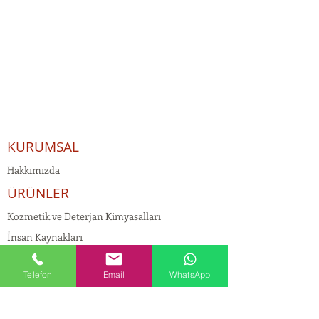
KURUMSAL
Hakkımızda
ÜRÜNLER
Kozmetik ve Deterjan Kimyasalları
İnsan Kaynakları
Kişisel Verilerin Korunması
Telefon
Email
WhatsApp
Kalite Politikamız
Tekstil Kimyasalları