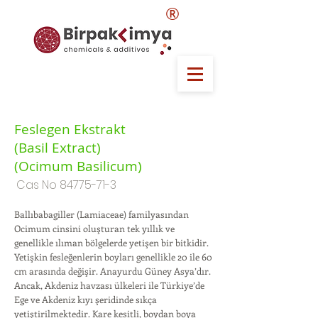
®
Feslegen Ekstrakt
(Basil Extract)
(Ocimum Basilicum)
Cas No
84775-71-3
Ballıbabagiller (Lamiaceae) familyasından
Ocimum cinsini oluşturan tek yıllık ve
genellikle ılıman bölgelerde yetişen bir bitkidir.
Yetişkin fesleğenlerin boyları genellikle 20 ile 60
cm arasında değişir. Anayurdu Güney Asya’dır.
Ancak, Akdeniz havzası ülkeleri ile Türkiye’de
Ege ve Akdeniz kıyı şeridinde sıkça
yetiştirilmektedir. Kare kesitli, boydan boya