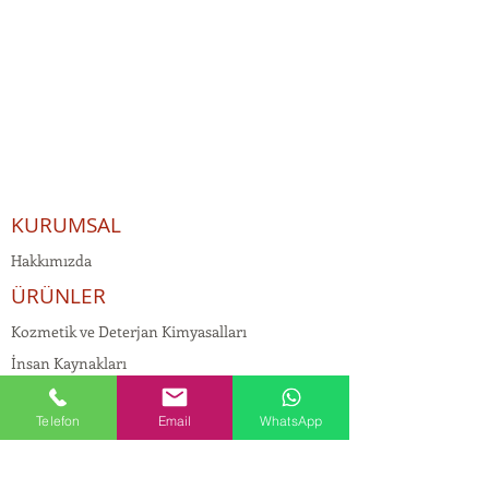
KURUMSAL
Hakkımızda
ÜRÜNLER
Kozmetik ve Deterjan Kimyasalları
İnsan Kaynakları
Kişisel Verilerin Korunması
Telefon
Email
WhatsApp
Kalite Politikamız
Tekstil Kimyasalları