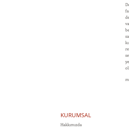
De
fa
de
va
be
sa
kı
re
se
ye
ol
m
KURUMSAL
Hakkımızda