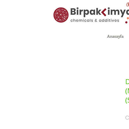
Anasayfa
D
(
(
C