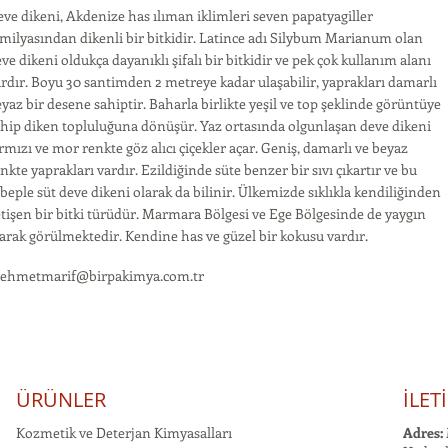
ve dikeni, Akdenize has ılıman iklimleri seven papatyagiller
milyasından dikenli bir bitkidir. Latince adı Silybum Marianum olan
ve dikeni oldukça dayanıklı şifalı bir bitkidir ve pek çok kullanım alanı
rdır. Boyu 30 santimden 2 metreye kadar ulaşabilir, yaprakları damarlı
yaz bir desene sahiptir. Baharla birlikte yeşil ve top şeklinde görüntüye
hip diken topluluğuna dönüşür. Yaz ortasında olgunlaşan deve dikeni
rmızı ve mor renkte göz alıcı çiçekler açar. Geniş, damarlı ve beyaz
nkte yaprakları vardır. Ezildiğinde süte benzer bir sıvı çıkartır ve bu
beple süt deve dikeni olarak da bilinir. Ülkemizde sıklıkla kendiliğinden
tişen bir bitki türüdür. Marmara Bölgesi ve Ege Bölgesinde de yaygın
arak görülmektedir. Kendine has ve güzel bir kokusu vardır.
ehmetmarif@birpakimya.com.tr
ÜRÜNLER
İLET
Kozmetik ve Deterjan Kimyasalları
Adres: