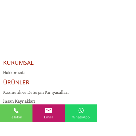
KURUMSAL
Hakkımızda
ÜRÜNLER
Kozmetik ve Deterjan Kimyasalları
İnsan Kaynakları
Kişisel Verilerin Korunması
Telefon
Email
WhatsApp
Kalite Politikamız
Tekstil Kimyasalları