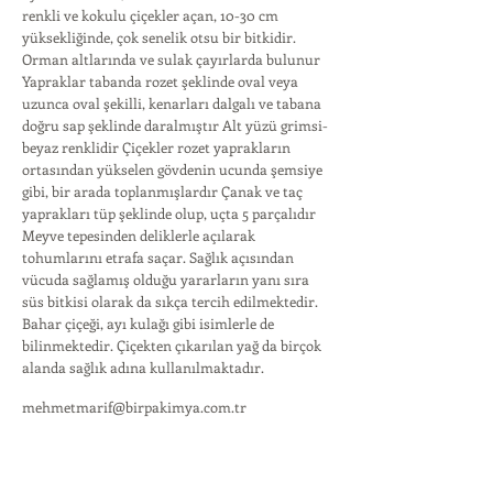
renkli ve kokulu çiçekler açan, 10-30 cm
yüksekliğinde, çok senelik otsu bir bitkidir.
Orman altlarında ve sulak çayırlarda bulunur
Yapraklar tabanda rozet şeklinde oval veya
uzunca oval şekilli, kenarları dalgalı ve tabana
doğru sap şeklinde daralmıştır Alt yüzü grimsi-
beyaz renklidir Çiçekler rozet yaprakların
ortasından yükselen gövdenin ucunda şemsiye
gibi, bir arada toplanmışlardır Çanak ve taç
yaprakları tüp şeklinde olup, uçta 5 parçalıdır
Meyve tepesinden deliklerle açılarak
tohumlarını etrafa saçar. Sağlık açısından
vücuda sağlamış olduğu yararların yanı sıra
süs bitkisi olarak da sıkça tercih edilmektedir.
Bahar çiçeği, ayı kulağı gibi isimlerle de
bilinmektedir. Çiçekten çıkarılan yağ da birçok
alanda sağlık adına kullanılmaktadır.
mehmetmarif@birpakimya.com.tr