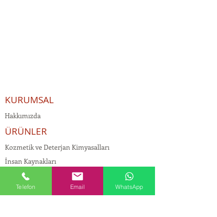
KURUMSAL
Hakkımızda
ÜRÜNLER
Kozmetik ve Deterjan Kimyasalları
İnsan Kaynakları
Kişisel Verilerin Korunması
Telefon
Email
WhatsApp
Kalite Politikamız
Tekstil Kimyasalları