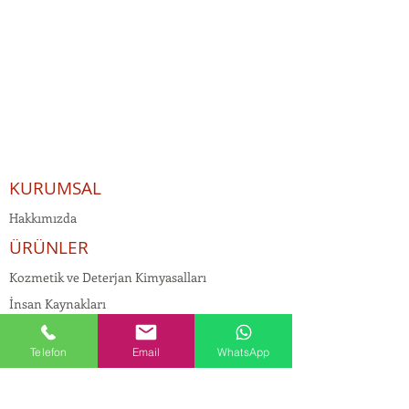
KURUMSAL
Hakkımızda
ÜRÜNLER
Kozmetik ve Deterjan Kimyasalları
İnsan Kaynakları
Kişisel Verilerin Korunması
Telefon
Email
WhatsApp
Kalite Politikamız
Tekstil Kimyasalları