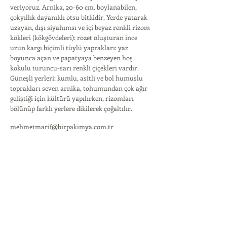
veriyoruz. Arnika, 20-60 cm. boylanabilen,
çokyıllık dayanıklı otsu bitkidir. Yerde yatarak
uzayan, dışı siyahımsı ve içi beyaz renkli rizom
kökleri (kökgövdeleri): rozet oluşturan ince
uzun kargı biçimli tüylü yaprakları: yaz
boyunca açan ve papatyaya benzeyen hoş
kokulu turuncu-sarı renkli çiçekleri vardır.
Güneşli yerleri: kumlu, asitli ve bol humuslu
toprakları seven arnika, tohumundan çok ağır
geliştiği için kültürü yapılırken, rizomları
bölünüp farklı yerlere dikilerek çoğaltılır.
mehmetmarif@birpakimya.com.tr