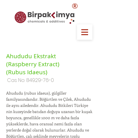
®
Ahududu Ekstrakt
(Raspberry Extract)
(Rubus Idaeus)
Cas No:
84929-76-0
Ahududu (rubus idaeus), gülgiller
familyasındandır. Böğürtlen ve Çilek, Ahududu
ile aynı ailedendir. Ahududu Bitkileri Türkiye
nin kuzeyinde batıdan doğuya uzanan bir kuşak
boyunca, genellikle 1000 m ve daha fazla
yükseklerde, hava oransal nemi fazla olan
yerlerde doğal olarak bulunurlar. Ahududu ve
Böğürtlen, çalı şeklinde meyvelerin toplu