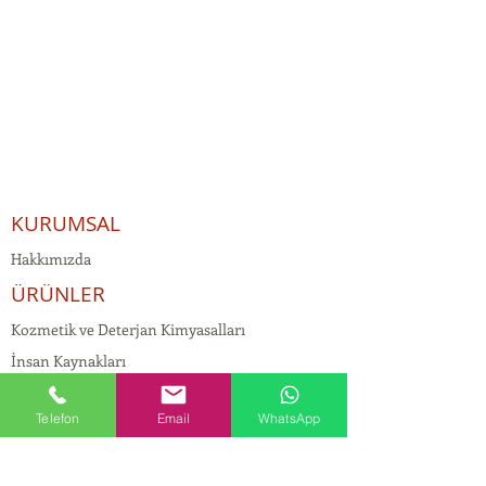
KURUMSAL
Hakkımızda
ÜRÜNLER
Kozmetik ve Deterjan Kimyasalları
İnsan Kaynakları
Kişisel Verilerin Korunması
Telefon
Email
WhatsApp
Kalite Politikamız
Tekstil Kimyasalları