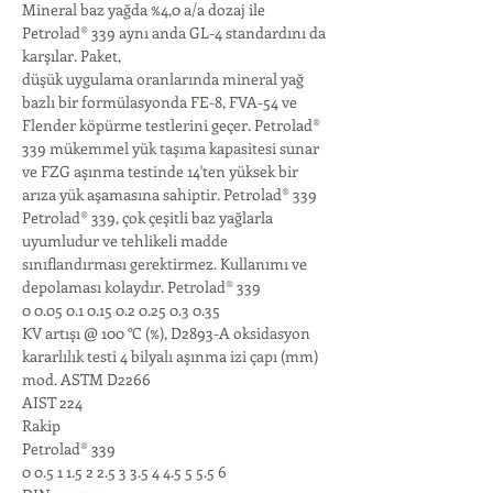
Mineral baz yağda %4,0 a/a dozaj ile 
Petrolad® 339 aynı anda GL-4 standardını da 
karşılar. Paket,
düşük uygulama oranlarında mineral yağ 
bazlı bir formülasyonda FE-8, FVA-54 ve 
Flender köpürme testlerini geçer. Petrolad® 
339 mükemmel yük taşıma kapasitesi sunar 
ve FZG aşınma testinde 14'ten yüksek bir 
arıza yük aşamasına sahiptir. Petrolad® 339
Petrolad® 339, çok çeşitli baz yağlarla 
uyumludur ve tehlikeli madde 
sınıflandırması gerektirmez. Kullanımı ve 
depolaması kolaydır. Petrolad® 339
0 0.05 0.1 0.15 0.2 0.25 0.3 0.35
KV artışı @ 100 °C (%), D2893-A oksidasyon 
kararlılık testi 4 bilyalı aşınma izi çapı (mm) 
mod. ASTM D2266
AIST 224
Rakip
Petrolad® 339
0 0.5 1 1.5 2 2.5 3 3.5 4 4.5 5 5.5 6