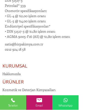
DIN 51517-3
Petrolad® 339
Otomotiv spesifikasyonları:
• GL-4 @ %2,00 işlem oranı
• GL-5 @ %4,00 işlem oranı
Endüstriyel spesifikasyonlar:*
• DIN 51517-3 @ %1,80 işlem oranı
• AGMA 9005-F16 (AS) @ %1,80 işlem oranı
satis@birpakimya.com.tr
0212 924 18 58
KURUMSAL
Hakkımızda
ÜRÜNLER
Kozmetik ve Deterjan Kimyasalları
İnsan Kaynakları
Kişisel Verilerin Korunması
Telefon
Email
WhatsApp