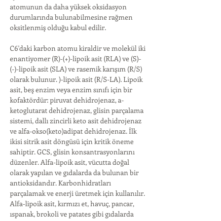
atomunun da daha yüksek oksidasyon 
durumlarında bulunabilmesine rağmen 
oksitlenmiş olduğu kabul edilir.
C6'daki karbon atomu kiraldir ve molekül iki 
enantiyomer (R)-(+)-lipoik asit (RLA) ve (S)-
(-)-lipoik asit (SLA) ve rasemik karışım (R/S) 
olarak bulunur. )-lipoik asit (R/S-LA). Lipoik 
asit, beş enzim veya enzim sınıfı için bir 
kofaktördür: piruvat dehidrojenaz, a-
ketoglutarat dehidrojenaz, glisin parçalama 
sistemi, dallı zincirli keto asit dehidrojenaz 
ve alfa-okso(keto)adipat dehidrojenaz. İlk 
ikisi sitrik asit döngüsü için kritik öneme 
sahiptir. GCS, glisin konsantrasyonlarını 
düzenler. Alfa-lipoik asit, vücutta doğal 
olarak yapılan ve gıdalarda da bulunan bir 
antioksidandır. Karbonhidratları 
parçalamak ve enerji üretmek için kullanılır. 
Alfa-lipoik asit, kırmızı et, havuç, pancar, 
ıspanak, brokoli ve patates gibi gıdalarda 