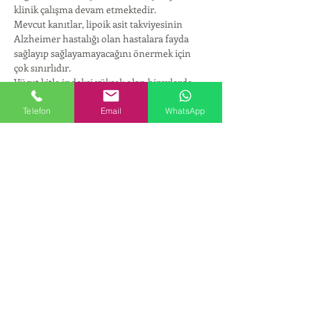
klinik çalışma devam etmektedir.
Mevcut kanıtlar, lipoik asit takviyesinin 
Alzheimer hastalığı olan hastalara fayda 
sağlayıp sağlayamayacağını önermek için 
çok sınırlıdır.
Vücut kitle indeksi yüksek olan bireylerde 
lipoik asit takviyesi kilo kontrolü açısından 
bazı faydalar gösterebilir.
Telefon
Email
WhatsApp
Lipoik asit, proteine ​​kovalent olarak bağlı 
gıdalarda doğal olarak bulunurken, 
takviyeler bağlanmamış (serbest) lipoik asit 
içerir. Takviyeleri kullanmayı seçerseniz, 
Linus Pauling Enstitüsü, genel olarak sağlıklı 
insanlar için günlük 200 ila 400 mg/gün doz 
önermektedir.
satis@birpakimya.com.tr
0212 924 18 58
KURUMSAL