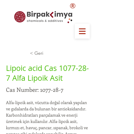
®
< Geri
Lipoic acid Cas
1077-28-
7
Alfa Lipoik Asit
Cas Number:
1077-28-7
Alfa-lipoik asit, vücutta doğal olarak yapılan 
ve gıdalarda da bulunan bir antioksidandır. 
Karbonhidratları parçalamak ve enerji 
üretmek için kullanılır. Alfa-lipoik asit, 
kırmızı et, havuç, pancar, ıspanak, brokoli ve 
patates gibi gıdalarda yenebilir. Ayrıca 