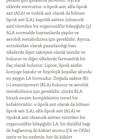
eklerde mevcuttur. α-lipoik asit, alfa-lipoik 
asit (ALA) ve tioktik asit olarak da bilinen 
lipoik asit (LA), kaprilik asitten (oktanoik 
asit) türetilen bir organosülfür bileşiğidir.[3] 
ALA normalde hayvanlarda yapılır ve 
aerobik metabolizma için gereklidir. Ayrıca, 
antioksidan olarak pazarlandığı bazı 
ülkelerde diyet takviyesi olarak üretilir ve 
bulunur ve diğer ülkelerde farmasötik bir 
ilaç olarak bulunur. Lipoat, lipoik asidin 
konjuge bazıdır ve fizyolojik koşullar altında 
en yaygın LA formudur. Doğada sadece (R)-
(+)-enantiyomeri (RLA) bulunur ve aerobik 
metabolizma için gereklidir, çünkü RLA 
birçok enzim kompleksinin temel bir 
kofaktörüdür. α-lipoik asit olarak da bilinen 
lipoik asit (LA), alfa-lipoik asit (ALA) ve 
tiyoktik asit oktanoik asitten türetilen bir 
organosülfür bileşiğidir.LA, bir disülfid bağı 
ile bağlanmış iki kükürt atomu (C6 ve C8'de) 
içerir ve bu nedenle, her iki kükürt 