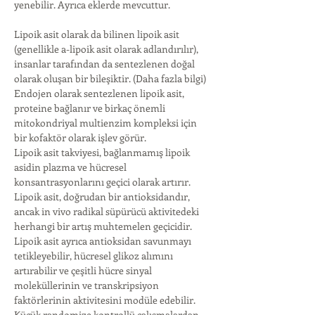
yenebilir. Ayrıca eklerde mevcuttur.
Lipoik asit olarak da bilinen lipoik asit 
(genellikle a-lipoik asit olarak adlandırılır), 
insanlar tarafından da sentezlenen doğal 
olarak oluşan bir bileşiktir. (Daha fazla bilgi)
Endojen olarak sentezlenen lipoik asit, 
proteine ​​bağlanır ve birkaç önemli 
mitokondriyal multienzim kompleksi için 
bir kofaktör olarak işlev görür.
Lipoik asit takviyesi, bağlanmamış lipoik 
asidin plazma ve hücresel 
konsantrasyonlarını geçici olarak artırır.
Lipoik asit, doğrudan bir antioksidandır, 
ancak in vivo radikal süpürücü aktivitedeki 
herhangi bir artış muhtemelen geçicidir. 
Lipoik asit ayrıca antioksidan savunmayı 
tetikleyebilir, hücresel glikoz alımını 
artırabilir ve çeşitli hücre sinyal 
moleküllerinin ve transkripsiyon 
faktörlerinin aktivitesini modüle edebilir.
Küçük randomize kontrollü çalışmalardan 