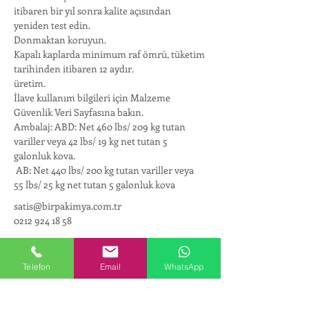
itibaren bir yıl sonra kalite açısından 
yeniden test edin.
Donmaktan koruyun.
Kapalı kaplarda minimum raf ömrü, tüketim 
tarihinden itibaren 12 aydır.
üretim.
İlave kullanım bilgileri için Malzeme 
Güvenlik Veri Sayfasına bakın.
Ambalaj: ABD: Net 460 lbs/ 209 kg tutan 
variller veya 42 lbs/ 19 kg net tutan 5 
galonluk kova.
 AB: Net 440 lbs/ 200 kg tutan variller veya 
55 lbs/ 25 kg net tutan 5 galonluk kova
satis@birpakimya.com.tr
0212 924 18 58
KURUMSAL
Telefon
Email
WhatsApp
Hakkımızda