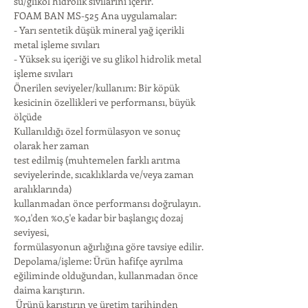
su/glikol hidrolik sıvılarını içerir.
FOAM BAN MS-525 Ana uygulamalar:
- Yarı sentetik düşük mineral yağ içerikli 
metal işleme sıvıları
- Yüksek su içeriği ve su glikol hidrolik metal 
işleme sıvıları
Önerilen seviyeler/kullanım: Bir köpük 
kesicinin özellikleri ve performansı, büyük 
ölçüde
Kullanıldığı özel formülasyon ve sonuç 
olarak her zaman
test edilmiş (muhtemelen farklı arıtma 
seviyelerinde, sıcaklıklarda ve/veya zaman 
aralıklarında)
kullanmadan önce performansı doğrulayın. 
%0,1'den %0,5'e kadar bir başlangıç ​​dozaj 
seviyesi,
formülasyonun ağırlığına göre tavsiye edilir.
Depolama/işleme: Ürün hafifçe ayrılma 
eğiliminde olduğundan, kullanmadan önce 
daima karıştırın.
 Ürünü karıştırın ve üretim tarihinden 