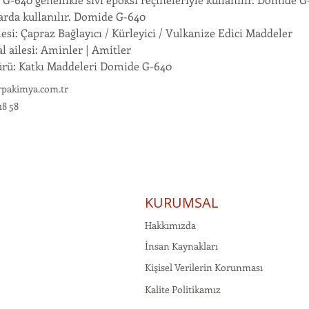
rda kullanılır. Domide G-640
esi: Çapraz Bağlayıcı / Kürleyici / Vulkanize Edici Maddeler
l ailesi: Aminler | Amitler
rü: Katkı Maddeleri Domide G-640
rpakimya.com.tr
18 58
KURUMSAL
Hakkımızda
İnsan Kaynakları
Kişisel Verilerin Korunması
Kalite Politikamız