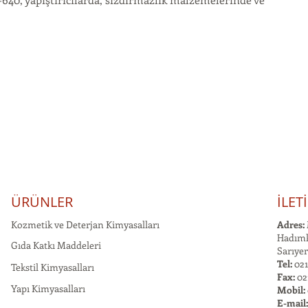
ÜRÜNLER
İLET
Kozmetik ve Deterjan Kimyasalları
Adres:
Hadımk
Gıda Katkı Maddeleri
Sarıyer
Tel:
021
Tekstil Kimyasalları
Fax:
02
Yapı Kimyasalları
Mobil:
E-mail