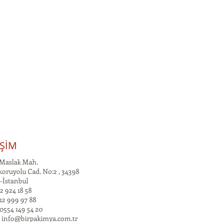
İŞİM
Maslak Mah.
oruyolu Cad. No:2 , 34398
-İstanbul
2 924 18 58
12 999 97 88
0554 149 54 20
:
info@birpakimya.com.tr