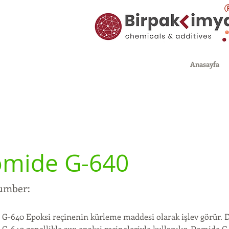
Anasayfa
mide G-640
umber:
G-640 Epoksi reçinenin kürleme maddesi olarak işlev görür. 
G-640 genellikle sıvı epoksi reçineleriyle kullanılır. Domide G