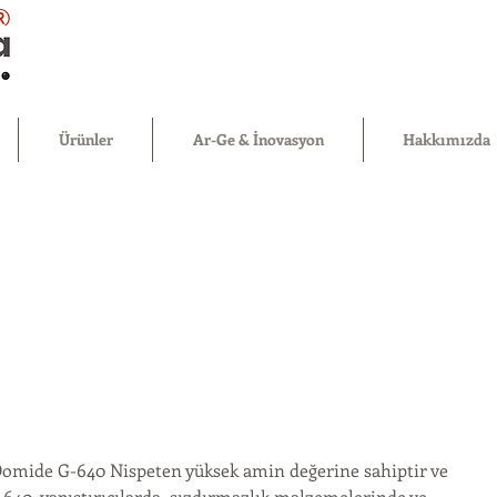
®
Ürünler
Ar-Ge & İnovasyon
Hakkımızda
Domide G-640 Nispeten yüksek amin değerine sahiptir ve 
-640, yapıştırıcılarda, sızdırmazlık malzemelerinde ve 