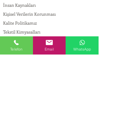
İnsan Kaynakları
Kişisel Verilerin Korunması
Kalite Politikamız
Tekstil Kimyasalları
Yapı Kimyasalları
Telefon
Email
WhatsApp
İlaç Kimyasalları
© Copyright
İLETİŞİM
Adres:
Maslak Mah. Hadımkoruyolu Cad. No:2 ,
34398
Sarıyer-İstanbul
Tel:
0212 924 18 58
Fax:
0212 999 97 88
Mobil:
0554 149 54 20
E-mail:
info@birpakimya.com.tr
© 2022 Birpak Kimya İth. İhr. San ve Tic. Ltd.