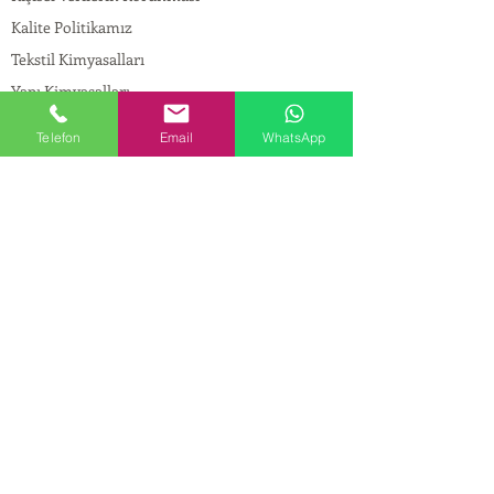
Kalite Politikamız
Tekstil Kimyasalları
Yapı Kimyasalları
İlaç Kimyasalları
Telefon
Email
WhatsApp
© Copyright
İLETİŞİM
Adres:
Maslak Mah. Hadımkoruyolu Cad. No:2 ,
34398
Sarıyer-İstanbul
Tel:
0212 924 18 58
Fax:
0212 999 97 88
Mobil:
0554 149 54 20
E-mail:
info@birpakimya.com.tr
© 2022 Birpak Kimya İth. İhr. San ve Tic. Ltd.
Şti. Tüm hakları saklıdır. | Yasal Uyarı