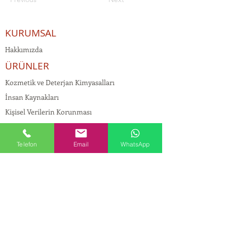
KURUMSAL
Hakkımızda
ÜRÜNLER
Kozmetik ve Deterjan Kimyasalları
İnsan Kaynakları
Kişisel Verilerin Korunması
Kalite Politikamız
Tekstil Kimyasalları
Telefon
Email
WhatsApp
Yapı Kimyasalları
İlaç Kimyasalları
© Copyright
İLETİŞİM
Adres:
Maslak Mah. Hadımkoruyolu Cad. No:2 ,