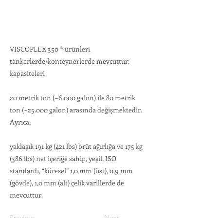
VISCOPLEX 350 ® ürünleri
tankerlerde/konteynerlerde mevcuttur;
kapasiteleri
20 metrik ton (~6.000 galon) ile 80 metrik
ton (~25.000 galon) arasında değişmektedir.
Ayrıca,
yaklaşık 191 kg (421 lbs) brüt ağırlığa ve 175 kg
(386 lbs) net içeriğe sahip, yeşil, ISO
standardı, “küresel” 1,0 mm (üst), 0,9 mm
(gövde), 1,0 mm (alt) çelik varillerde de
mevcuttur.
Previous
Next