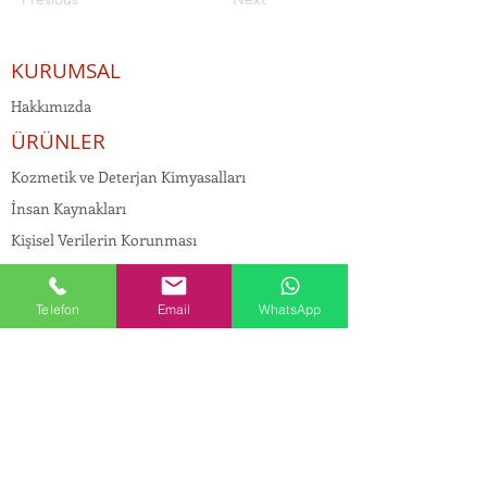
KURUMSAL
Hakkımızda
ÜRÜNLER
Kozmetik ve Deterjan Kimyasalları
İnsan Kaynakları
Kişisel Verilerin Korunması
Kalite Politikamız
Tekstil Kimyasalları
Telefon
Email
WhatsApp
Yapı Kimyasalları
İlaç Kimyasalları
© Copyright
İLETİŞİM
Adres:
Maslak Mah. Hadımkoruyolu Cad. No:2 ,