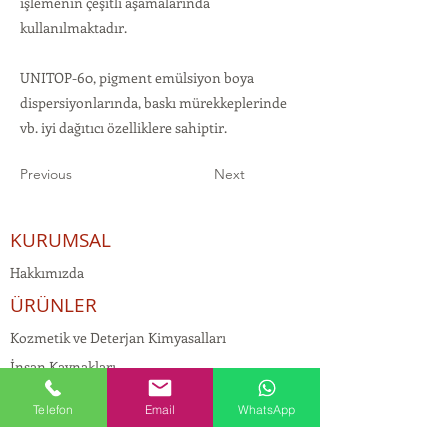
işlemenin çeşitli aşamalarında
kullanılmaktadır.
UNITOP-60, pigment emülsiyon boya
dispersiyonlarında, baskı mürekkeplerinde
vb. iyi dağıtıcı özelliklere sahiptir.
Previous
Next
KURUMSAL
Hakkımızda
ÜRÜNLER
Kozmetik ve Deterjan Kimyasalları
İnsan Kaynakları
Kişisel Verilerin Korunması
Telefon
Email
WhatsApp
Kalite Politikamız