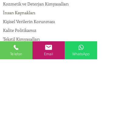
Kozmetik ve Deterjan Kimyasalları
İnsan Kaynakları
Kişisel Verilerin Korunması
Kalite Politikamız
Tekstil Kimyasalları
Yapı Kimyasalları
Telefon
Email
WhatsApp
İlaç Kimyasalları
© Copyright
İLETİŞİM
Adres:
Maslak Mah. Hadımkoruyolu Cad. No:2 ,
34398
Sarıyer-İstanbul
Tel:
0212 924 18 58
Fax:
0212 999 97 88
Mobil:
0554 149 54 20
E-mail:
info@birpakimya.com.tr