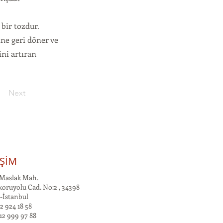
bir tozdur.
line geri döner ve
ini artıran
Next
İŞİM
Maslak Mah.
oruyolu Cad. No:2 , 34398
-İstanbul
2 924 18 58
12 999 97 88