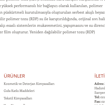
yüksek performanslı bir bağlayıcı olarak kullanılan, polimer
n püskürtmeli kurutulmasıyla oluşturulan serbest akışlı beyaz 
lir polimer tozu (RDP) su ile karıştırıldığında, orijinal sıvı ha
alçı esaslı sistemlerin mukavemetini, yapışmasını ve su direnc
er film oluşturur. Yeniden dağılabilir polimer tozu (RDP)
ÜRÜNLER
İLET
Kozmetik ve Deterjan Kimyasalları
Adres:
Hadımk
Gıda Katkı Maddeleri
Sarıyer
Tel:
021
Tekstil Kimyasalları
Fax:
02