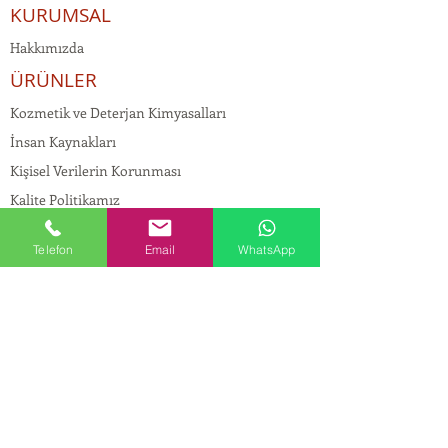
KURUMSAL
Hakkımızda
ÜRÜNLER
Kozmetik ve Deterjan Kimyasalları
İnsan Kaynakları
Kişisel Verilerin Korunması
Kalite Politikamız
Tekstil Kimyasalları
Telefon
Email
WhatsApp
Yapı Kimyasalları
İlaç Kimyasalları
© Copyright
İLETİŞİM
Adres:
Maslak Mah. Hadımkoruyolu Cad. No:2 ,
34398
Sarıyer-İstanbul