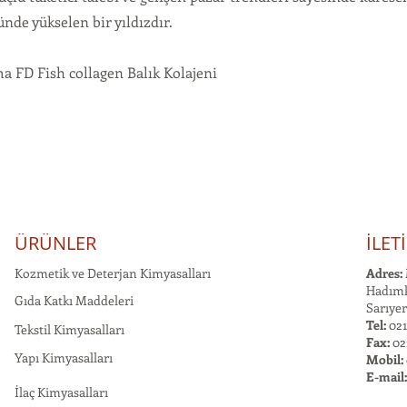
nde yükselen bir yıldızdır.
 FD Fish collagen Balık Kolajeni
ÜRÜNLER
İLET
Kozmetik ve Deterjan Kimyasalları
Adres:
Hadımk
Gıda Katkı Maddeleri
Sarıyer
Tel:
021
Tekstil Kimyasalları
Fax:
02
Yapı Kimyasalları
Mobil:
E-mail
İlaç Kimyasalları