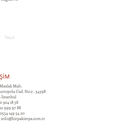
Next
İŞİM
Maslak Mah.
oruyolu Cad. No:2 , 34398
-İstanbul
2 924 18 58
12 999 97 88
0554 149 54 20
:
info@birpakimya.com.tr