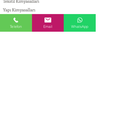
Tekstil Kimyasalları
Yapı Kimyasalları
İlaç Kimyasalları
Telefon
Email
WhatsApp
© Copyright
İLETİŞİM
Adres:
Maslak Mah. Hadımkoruyolu Cad. No:2 ,
34398
Sarıyer-İstanbul
Tel:
0212 924 18 58
Fax:
0212 999 97 88
Mobil:
0554 149 54 20
E-mail:
info@birpakimya.com.tr
© 2022 Birpak Kimya İth. İhr. San ve Tic. Ltd.
Şti. Tüm hakları saklıdır. | Yasal Uyarı