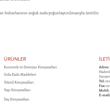
n buharlarının soğuk suda yoğunlaştırılmasıyla üretilir.
ÜRÜNLER
İLET
Kozmetik ve Deterjan Kimyasalları
Adres:
Hadımk
Gıda Katkı Maddeleri
Sarıyer
Tel:
021
Tekstil Kimyasalları
Fax:
02
Yapı Kimyasalları
Mobil:
E-mail
İlaç Kimyasalları