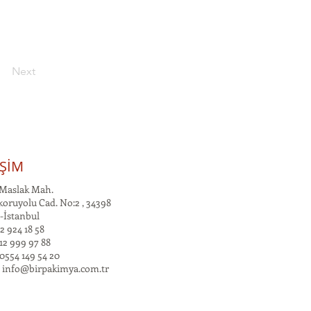
Next
İŞİM
Maslak Mah.
oruyolu Cad. No:2 , 34398
-İstanbul
2 924 18 58
12 999 97 88
0554 149 54 20
:
info@birpakimya.com.tr